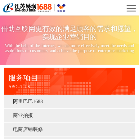
首
页
关
借助互联网更有效的满足顾客的需求和愿望，
于
新
实现企业营销目的
With the help of the Internet, we can more effectively meet the needs and
我
闻
案
aspirations of customers, and achieve the purpose of enterprise marketing
们
资
例
服
服务项目
讯
展
务
ABOUT US
示
项
阿里巴巴1688
目
商业拍摄
电商店铺装修