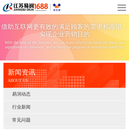
首
页
关
借助互联网更有效的满足顾客的需求和愿望，
于
新
实现企业营销目的
With the help of the Internet, we can more effectively meet the needs and
我
闻
案
aspirations of customers, and achieve the purpose of enterprise marketing
们
资
例
服
新闻资讯
讯
展
务
ABOUT US
示
项
易润动态
目
行业新闻
常见问题