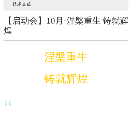
技术文章
【启动会】10月·涅槃重生 铸就辉
煌
涅槃重生
铸就辉煌
“