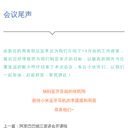
会议尾声
由新任的商务部总监李总为我们介绍了10月份的工作政策，
最后总经理致辞
为我们制定本月的目标，
以极高的期许与任
重道远的毅力呼吁结束了本次会议，各位小伙伴们，让我们
一起加油，赶超群首，
誓死拼赴！
抽到蓝牙音箱的张凯翔
获得小米蓝牙耳机的李露露和周晨
恭喜他们~
上一篇：阿里巴巴镇江巡讲会开课啦