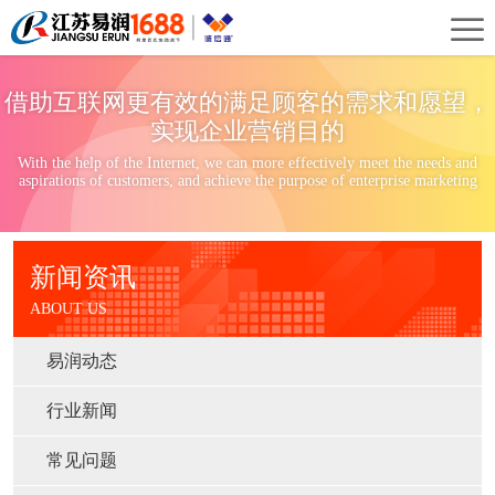
首
页
关
借助互联网更有效的满足顾客的需求和愿望，
于
新
实现企业营销目的
With the help of the Internet, we can more effectively meet the needs and
我
闻
案
aspirations of customers, and achieve the purpose of enterprise marketing
们
资
例
服
新闻资讯
讯
展
务
ABOUT US
示
项
易润动态
目
行业新闻
常见问题