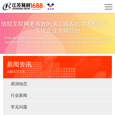
首
页
关
借助互联网更有效的满足顾客的需求和愿望，
于
新
实现企业营销目的
With the help of the Internet, we can more effectively meet the needs and
我
闻
案
aspirations of customers, and achieve the purpose of enterprise marketing
们
资
例
服
新闻资讯
讯
展
务
ABOUT US
示
项
易润动态
目
行业新闻
常见问题